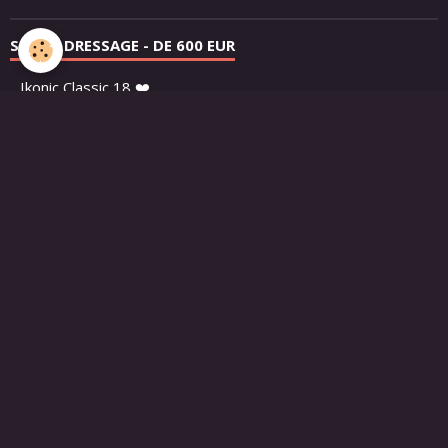
SELLES DRESSAGE - DE 600 EUR
Ikonic Classic 18 ❤️
Seabis Carina 17.5 ❤️
Ruiz Diaz Jessica 18
Wintec Isabell 17.5
Wintec Isabell 17
Kentaur Penelopa 17.5
Ruiz Diaz Eva 17.5
Kieffer Rusty Excl 18
Kieffer Phrijgja brune
KN Tango 17.7
SELLES DRESSAGE + DE 600 EUR