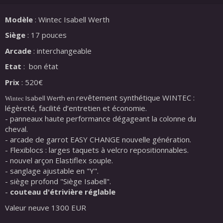
Modèle
: Wintec Isabell Werth
Siège
: 17 pouces
Arcade
: interchangeable
Etat
: bon état
Prix
: 520€
revêtement synthétique WINTEC :
Isabell Werth en
Wintec
légèreté, facilité d’entretien et économie.
- panneaux haute performance dégageant la colonne du
cheval.
- arcade de garrot EASY CHANGE nouvelle génération.
- Flexiblocs : larges taquets à velcro repositionnables.
- nouvel arçon Elastiflex souple.
- sanglage ajustable en "Y".
- siège profond "Siège Isabell".
-
couteau d'étrivière réglable
Valeur neuve 1300 EUR