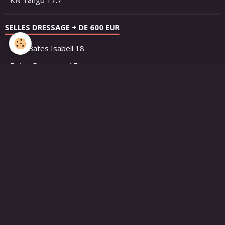
SELLES DRESSAGE + DE 600 EUR
New Bates Isabell 18
Bates Dressage 17
Bates Isabell 18
Prestige Roma 17 - 17.5
Prestige Roma 18 33
New Bates Isabell 17
Arno Brandt 17
SELLES D'OBSTACLE
Prestige Roma Jump 17 ❤️
Ruiz Diaz Arona 17.5