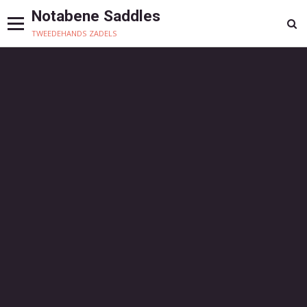
Notabene Saddles
tweedehands zadels