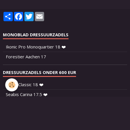
Partager
Facebook
Twitter
Email
MONOBLAD DRESSUURZADELS
Ikonic Pro Monoquartier 18 ❤️
Forestier Aachen 17
DRESSUURZADELS ONDER 600 EUR
Ikonic Classic 18 ❤️
Seabis Carina 17.5 ❤️
Ruiz Diaz Jessica 18
Wintec Isabell 17.5
Wintec Isabell 17