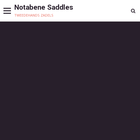
Notabene Saddles
tweedehands zadels