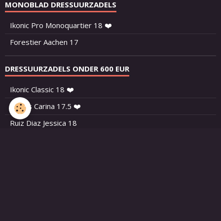
MONOBLAD DRESSUURZADELS
Ikonic Pro Monoquartier 18 ❤️
Forestier Aachen 17
DRESSUURZADELS ONDER 600 EUR
Ikonic Classic 18 ❤️
Seabis Carina 17.5 ❤️
Ruiz Diaz Jessica 18
Wintec Isabell 17.5
Wintec Isabell 17
Kentaur Penelopa 17.5
Ruiz Diaz Eva 17.5
Kieffer Rusty Excl 18