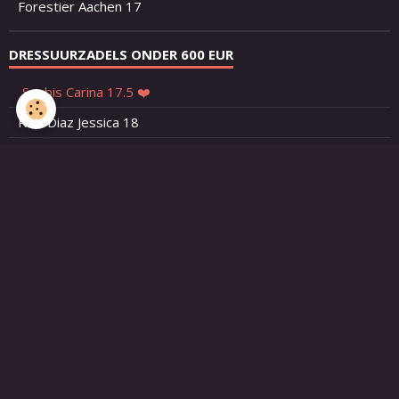
Forestier Aachen 17
DRESSUURZADELS ONDER 600 EUR
Seabis Carina 17.5 ❤️
Ruiz Diaz Jessica 18
Wintec Isabell 17.5
Wintec Isabell 17
Kentaur Penelopa 17.5
Ruiz Diaz Eva 17.5
Kieffer Rusty Excl 18
Kieffer Phrijgja bruin
KN Tango 17.7
DRESSUURZADELS BOVEN 600 EUR