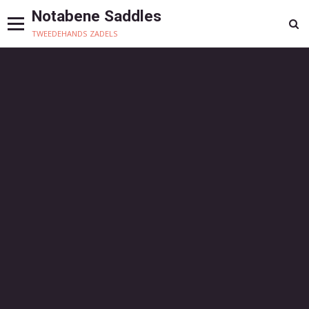
Notabene Saddles
tweedehands zadels