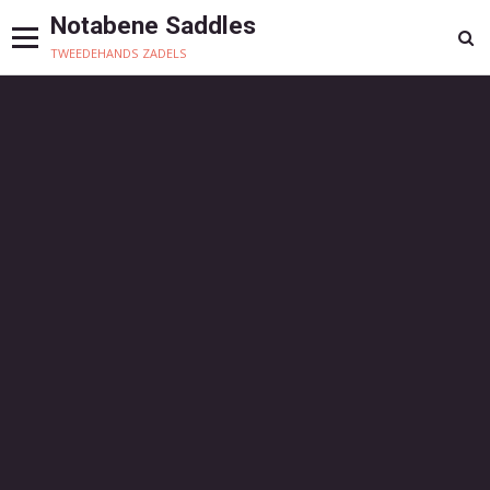
Notabene Saddles
tweedehands zadels