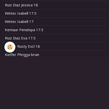
Ruiz Diaz Jessica 18
Wintec Isabell 17.5
Wintec Isabell 17
Kentaur Penelopa 17.5
Ruiz Diaz Eva 17.5
Kieffer Rusty Excl 18
Kieffer Phrijgja bruin
KN Tango 17.7
DRESSUURZADELS BOVEN 600 EUR
New Bates Isabell 18
Bates Dressage 17
Bates Isabell 18